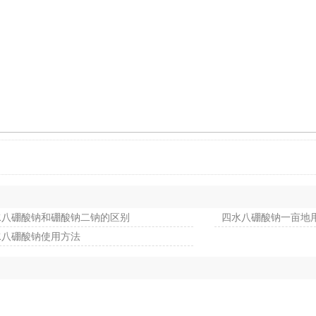
水八硼酸钠和硼酸钠二钠的区别
四水八硼酸钠一亩地
水八硼酸钠使用方法